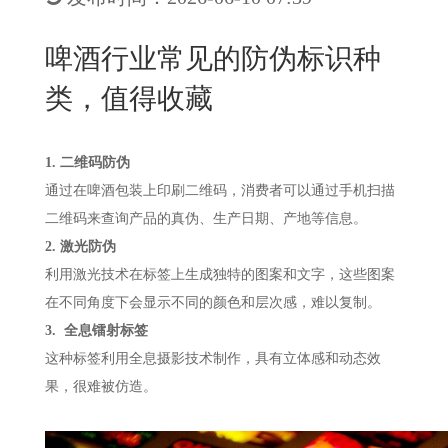
New
用
我
闻
日
啤酒行业常见的防伪标识种
们
资
文
类，值得收藏
讯
版
1. 二维码防伪
通过在啤酒包装上印刷二维码，消费者可以通过手机扫描
二维码来查询产品的真伪、生产日期、产地等信息。
2. 激光防伪
利用激光技术在标签上生成独特的图案和文字，这些图案
在不同角度下会显示不同的颜色和层次感，难以复制。
3.
全息镭射
标签
这种标签利用全息摄影技术制作，具有立体感和动态效
果，很难被仿造。