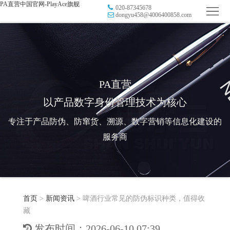
PA直营中国官网-PlayAce旗舰
020-87345678
首
dongyu458@4006400858.com
页
品
牌
防
防
窜
RFID
PA直营
以产品数字身份管理技术为核心
伪
溯
电
专注于产品防伪、防窜货、溯源、数字营销等信息化建设的
源
子
数
服务商
标
字
智
签
营
慧
行
系
首页
>
新闻资讯
>
啤酒行业常见的防伪标识种类，值得收
销
智
业
关
藏
统
能
应
于
新
发布时间：2026-06-10 07:39