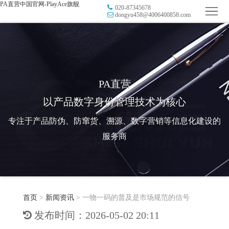
PA直营中国官网-PlayAce旗舰
020-87345678
首
dongyu458@4006400858.com
页
品
牌
防
防
窜
RFID
PA直营
以产品数字身份管理技术为核心
伪
溯
电
专注于产品防伪、防窜货、溯源、数字营销等信息化建设的
源
子
数
服务商
标
字
智
签
营
慧
行
系
首页
>
新闻资讯
>
一物一码的普及是市场规范的信号
销
智
业
关
发布时间：2026-05-02 20:11
统
能
应
于
新