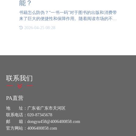
能？
书籍怎么防伪？“一书一码”对于图书的出版和消费带
来了巨大的便捷性和保障作用。随着阅读市场的不断
扩大，预计在未来几年这种技术会在图书行业扮演越
2026-04-25 08:28
来越重要的角色，成为了打击盗版和保护书籍合法权
益的重要工具。
联系我们
PA直营
地 址：广东省广东市天河区
联系电话：020-87345678
邮 箱：dongyu458@4006400858.com
官方网站：4006400858.com