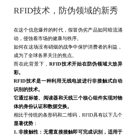
New
RFID技术，防伪领域的新秀
用
我
闻
日
们
资
文
在这个信息爆炸的时代，假冒伪劣产品如同暗流涌
讯
版
动，侵蚀着市场的健康与秩序。
如何在这场没有硝烟的战争中保护消费者的利益，
成为了全球各界关注的焦点。
而在此背景下，
RFID技术开始在防伪领域大放异
彩。
RFID技术是一种利用无线电波进行非接触式自动
识别的技术。
它通过标签、阅读器和天线三个核心组件实现对物
体的身份认证和数据交换。
相比于传统的条形码和二维码，RFID具有以下几个
显著优势
：
1. 非接触性：无需直接接触即可完成识别，适用于