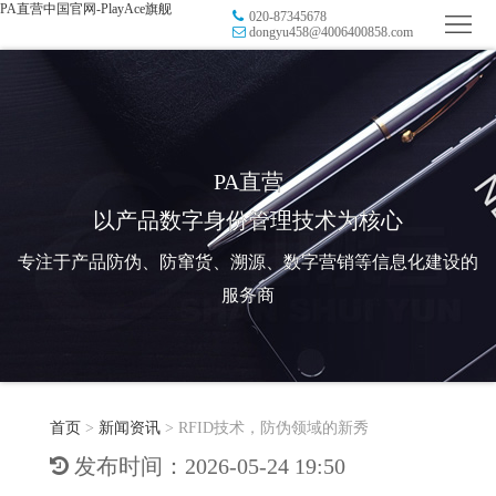
PA直营中国官网-PlayAce旗舰
020-87345678
首
dongyu458@4006400858.com
页
品
牌
防
防
窜
RFID
PA直营
以产品数字身份管理技术为核心
伪
溯
电
专注于产品防伪、防窜货、溯源、数字营销等信息化建设的
源
子
数
服务商
标
字
智
签
营
慧
行
系
首页
>
新闻资讯
>
RFID技术，防伪领域的新秀
销
智
业
关
发布时间：2026-05-24 19:50
统
能
应
于
新