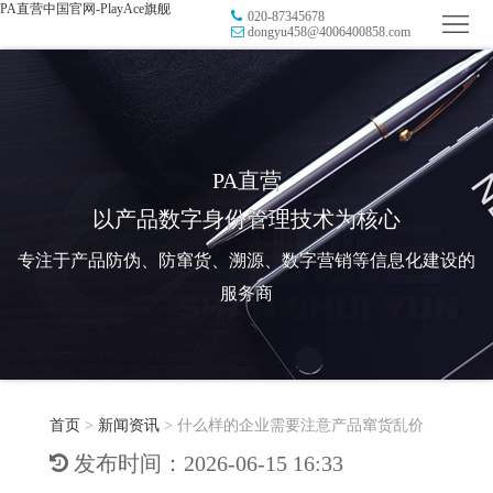
PA直营中国官网-PlayAce旗舰
020-87345678
首
dongyu458@4006400858.com
页
品
牌
防
防
窜
RFID
PA直营
以产品数字身份管理技术为核心
伪
溯
电
专注于产品防伪、防窜货、溯源、数字营销等信息化建设的
源
子
数
服务商
标
字
智
签
营
慧
行
系
首页
>
新闻资讯
>
什么样的企业需要注意产品窜货乱价
销
智
业
关
发布时间：2026-06-15 16:33
统
能
应
于
新