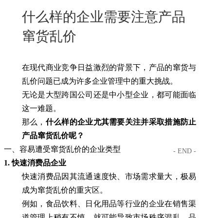
New
什么样的企业需要注意产品
用
我
闻
日
窜货乱价
们
资
文
讯
版
在现代商业竞争日益激烈的背景下，产品的窜货与
乱价问题已成为许多企业管理中的重大挑战。
无论是大型跨国公司还是中小型企业，都可能面临
这一难题。
那么，
什么样的企业尤其需要关注并采取措施防止
产品窜货乱价呢？
一、容易遭受窜货乱价的企业类型
- END -
1. 快速消费品企业
快速消费品因其流通速度快、市场需求量大，极易
成为窜货乱价的重灾区。
例如，食品饮料、日化用品等行业的企业在销售渠
道管理上稍有不慎，就可能导致市场秩序混乱，品