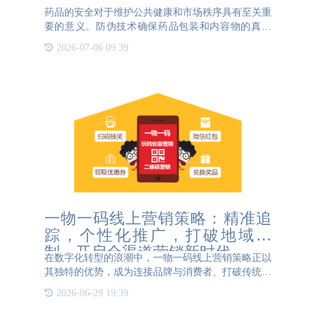
药品的安全对于维护公共健康和市场秩序具有至关重
要的意义。防伪技术确保药品包装和内容物的真实
性，防止假冒伪劣产品流入市场，保护消费者免受劣
2026-07-06 09:39
质药品的危害。防窜货系统则可以追踪药品的流通路
径，避免正规渠道的
一物一码线上营销策略：精准追
踪，个性化推广，打破地域限
制，开启全渠道营销新时代
在数字化转型的浪潮中，一物一码线上营销策略正以
其独特的优势，成为连接品牌与消费者、打破传统地
域限制的重要桥梁。通过为每一件商品赋予独一无二
2026-06-29 19:39
的二维码，企业不仅能够实现产品的精准追踪与防伪
溯源，更能够在此