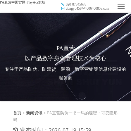
PA直营中国官网-PlayAce旗舰
020-87345678
首
dongyu458@4006400858.com
页
品
牌
防
防
窜
RFID
PA直营
以产品数字身份管理技术为核心
伪
溯
电
专注于产品防伪、防窜货、溯源、数字营销等信息化建设的
源
子
数
服务商
标
字
智
签
营
慧
行
系
首页
>
新闻资讯
>
PA直营防伪一书一码的秘密：可变隐形
销
智
业
关
码
统
能
应
于
新
发布时间：2026-07-19 15:59