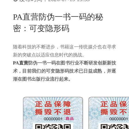
New
用
我
闻
日
PA直营防伪一书一码的秘
们
资
文
密：可变隐形码
讯
版
随着科技的不断进步，书籍这一传统媒介也在寻求
新的突破点以适应信息时代的挑战。
PA直营
防伪一书一码在图书行业不断研发创新新技
术，目前我们的可变隐形码技术已日益成熟，并逐
渐在图书出版行业流行起来。