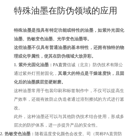
New
特殊油墨在防伪领域的应用
用
我
闻
日
们
资
文
特殊油墨是指具有特定功能或特性的油墨，如紫外光固化
讯
版
油墨、热敏变色油墨、光学变色油墨等。
这些油墨不仅具有普通油墨的基本特性，还拥有独特的物
理或化学属性，使其在防伪领域大放异彩。
1.
紫外光固化油墨：
PA直营
信诚（北京）防伪技术有限公
通过紫外灯照射固化，
其最大的特点是干燥速度快，且固
化后的油墨膜层坚硬耐磨。
这种油墨常用于包装印刷和标签制作中，不仅可以提高生
产效率，还能有效防止伪造者通过溶剂擦拭的方式进行篡
改。
此外，这种油墨还可以与其他防伪技术结合使用，形成多
层次的防护体系，进一步提升产品的安全性。
2.
热敏变色油墨：
随着温度变化颜色会改变。
司（简称PA直营防