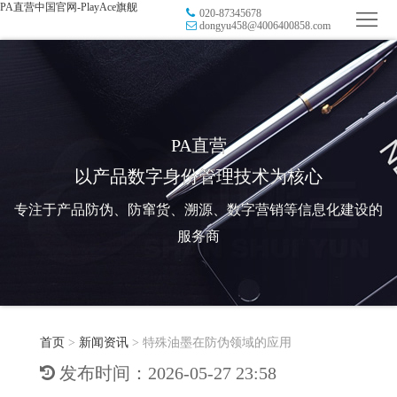
PA直营中国官网-PlayAce旗舰
020-87345678
首
dongyu458@4006400858.com
页
品
牌
防
防
窜
RFID
PA直营
以产品数字身份管理技术为核心
伪
溯
电
专注于产品防伪、防窜货、溯源、数字营销等信息化建设的
源
子
数
服务商
标
字
智
签
营
慧
行
系
首页
>
新闻资讯
>
特殊油墨在防伪领域的应用
销
智
业
关
发布时间：2026-05-27 23:58
统
能
应
于
新