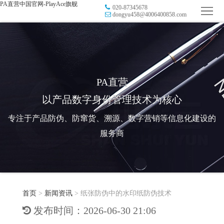
PA直营中国官网-PlayAce旗舰
020-87345678
首
dongyu458@4006400858.com
页
品
牌
防
防
窜
RFID
PA直营
以产品数字身份管理技术为核心
伪
溯
电
专注于产品防伪、防窜货、溯源、数字营销等信息化建设的
源
子
数
服务商
标
字
智
签
营
慧
行
系
首页
>
新闻资讯
>
纸张防伪中的水印纸防伪技术
销
智
业
关
发布时间：2026-06-30 21:06
统
能
应
于
新