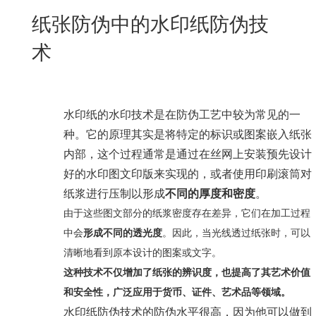
New
纸张防伪中的水印纸防伪技
用
我
闻
日
术
们
资
文
讯
版
水印纸的水印技术是在防伪工艺中较为常见的一
种。它的原理其实是将特定的标识或图案嵌入纸张
内部，这个过程通常是通过在丝网上安装预先设计
好的水印图文印版来实现的，或者使用印刷滚筒对
纸浆进行压制以形成
不同的厚度和密度
。
由于这些图文部分的纸浆密度存在差异，它们在加工过程
中会
形成不同的透光度
。因此，当光线透过纸张时，可以
清晰地看到原本设计的图案或文字。
这种技术不仅增加了纸张的辨识度，也提高了其艺术价值
和安全性，广泛应用于货币、证件、艺术品等领域。
水印纸防伪技术的防伪水平很高，因为他可以做到