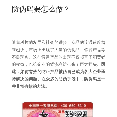
New
防伪码要怎么做？
用
我
闻
日
们
资
文
讯
版
随着科技的发展和社会的进步，商品的流通速度越
来越快，市场上出现了大量的仿制品、假冒产品等
不良现象。这些假冒产品的出现不仅损害了消费者
的权益，也给企业的经济利益带来了巨大损失。
因
此，如何有效的防止产品被仿冒已成为各大企业亟
待解决的问题。在众多的防伪手段中，防伪码是一
种非常有效的方法。