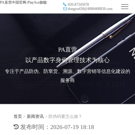
PA直营中国官网-PlayAce旗舰
020-87345678
首
dongyu458@4006400858.com
页
品
牌
防
防
窜
RFID
PA直营
以产品数字身份管理技术为核心
伪
溯
电
专注于产品防伪、防窜货、溯源、数字营销等信息化建设的
源
子
数
服务商
标
字
智
签
营
慧
行
系
首页
>
新闻资讯
>
防伪码要怎么做？
销
智
业
关
发布时间：2026-07-19 18:18
统
能
应
于
新