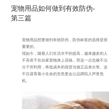
New
宠物用品如何做到有效防伪-
用
我
闻
日
第三篇
们
资
文
讯
版
宠物用品想要做到有效防伪，防伪标签的选择是很
重要的。
现如今，随着人们生活水平的提高，越来越多的人
不吝啬于在自家宠物身上花钱，而这一点也被不法
分子所利用，将低成本的假货当做正品来出售。这
不仅谋害着小生命的安危更会让品牌陷入声誉危
机。