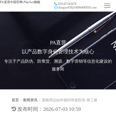
PA直营中国官网-PlayAce旗舰
020-87345678
首
dongyu458@4006400858.com
页
品
牌
防
防
窜
RFID
PA直营
以产品数字身份管理技术为核心
伪
溯
电
专注于产品防伪、防窜货、溯源、数字营销等信息化建设的
源
子
数
服务商
标
字
智
签
营
慧
行
系
首页
>
新闻资讯
>
宠物用品如何做到有效防伪-第三篇
销
智
业
关
发布时间：2026-07-03 10:59
统
能
应
于
新