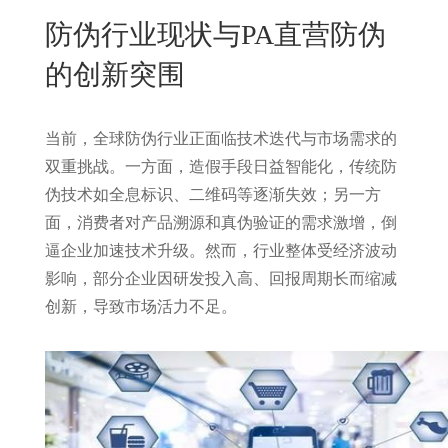
New
防伪行业现状与PA直营防伪
用
我
闻
日
的创新突围
们
资
文
讯
版
当前，全球防伪行业正面临技术迭代与市场需求的
双重挑战。一方面，造假手段日益智能化，传统防
伪技术如全息标识、二维码等逐渐失效；另一方
面，消费者对产品溯源和真伪验证的需求激增，倒
逼企业加速技术升级。然而，行业整体受经济波动
影响，部分企业因研发投入高、回报周期长而缩减
创新，导致市场活力不足。