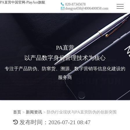
PA直营中国官网-PlayAce旗舰
020-87345678
首
dongyu458@4006400858.com
页
品
牌
防
防
窜
RFID
PA直营
以产品数字身份管理技术为核心
伪
溯
电
专注于产品防伪、防窜货、溯源、数字营销等信息化建设的
源
子
数
服务商
标
字
智
签
营
慧
行
系
首页
>
新闻资讯
>
防伪行业现状与PA直营防伪的创新突围
销
智
业
关
发布时间：2026-07-21 08:47
统
能
应
于
新