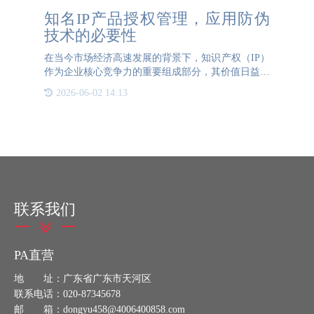
知名IP产品授权管理，应用防伪
技术的必要性
在当今市场经济高速发展的背景下，知识产权（IP）
作为企业核心竞争力的重要组成部分，其价值日益凸
显。然而，随着知名品牌和产品的市场影响力不断扩
2026-06-02 14:13
大，假冒伪劣问题也愈发严重。如何有效保护品牌权
益、维护消费者
联系我们
PA直营
地 址：广东省广东市天河区
联系电话：020-87345678
邮 箱：dongyu458@4006400858.com