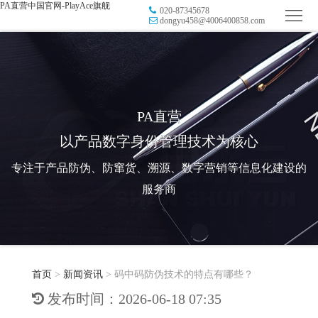
PA直营中国官网-PlayAce旗舰
020-87345678
首
dongyu458@4006400858.com
页
品
牌
防
防
窜
RFID
PA直营
以产品数字身份管理技术为核心
伪
溯
电
专注于产品防伪、防窜货、溯源、数字营销等信息化建设的
源
子
数
服务商
标
字
智
签
营
慧
行
系
首页
>
新闻资讯
>
码中码防伪技术的特点有哪些？
销
智
业
关
发布时间：2026-06-18 07:35
统
能
应
于
新