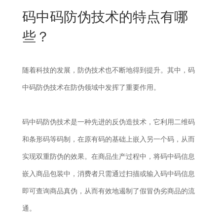
New
码中码防伪技术的特点有哪
用
我
闻
日
些？
们
资
文
讯
版
随着科技的发展，防伪技术也不断地得到提升。其中，码
中码防伪技术在防伪领域中发挥了重要作用。
码中码防伪技术是一种先进的反伪造技术，它利用二维码
和条形码等码制，在原有码的基础上嵌入另一个码，从而
实现双重防伪的效果。在商品生产过程中，将码中码信息
嵌入商品包装中，消费者只需通过扫描或输入码中码信息
即可查询商品真伪，从而有效地遏制了假冒伪劣商品的流
通。