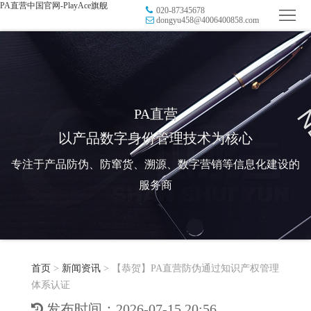
PA直营中国官网-PlayAce旗舰
020-87345678
首
dongyu458@4006400858.com
页
品
牌
防
防
窜
RFID
PA直营
以产品数字身份管理技术为核心
伪
溯
电
专注于产品防伪、防窜货、溯源、数字营销等信息化建设的
源
子
数
服务商
标
字
智
签
营
慧
行
系
首页
>
新闻资讯
>
【恭贺】PA直营防伪通过知识产权管理
销
智
业
关
体系认证
统
能
应
于
新
发布时间：2026-07-15 20:56