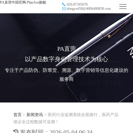
PA直营中国官网-PlayAce旗舰
020-87345678
首
dongyu458@4006400858.com
页
品
牌
防
防
窜
RFID
PA直营
以产品数字身份管理技术为核心
伪
溯
电
专注于产品防伪、防窜货、溯源、数字营销等信息化建设的
源
子
数
服务商
标
字
智
签
营
慧
行
系
首页
>
新闻资讯
>
医药行业追溯系统全面推行，医药产品
销
智
业
关
保证全过程数据可追溯！
统
能
应
于
新
发布时间：2026-05-04 06:34