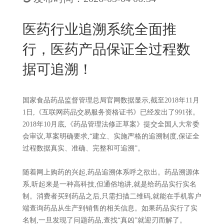
New
用
我
闻
日
医药行业追溯系统全面推
们
资
文
行，医药产品保证全过程数
讯
版
据可追溯！
国家食品药品监督管理总局官网数据显示,截至2018年11月
1日,《互联网药品交易服务资格证书》已经发出了991张。
2018年10月底,《药品管理法修正草案》提交全国人大常委
会审议,草案明确要求,“建立、实施严格的追溯制度,保证全
过程数据真实、准确、完整和可追溯”。
随着网上购药的兴起,药品追溯体系呼之欲出。药品溯源体
系,听起来是一种高科技,但通俗地讲,就是给药品实行实名
制。消费者买到药品之后,只需扫描二维码,就能在手机客户
端查询药品从生产到销售的相关信息。如果药品实行了实
名制,一旦发现了问题药品,查找“真凶”就迎刃而解了。