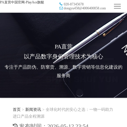
PA直营中国官网-PlayAce旗舰
020-87345678
首
dongyu458@4006400858.com
页
品
牌
防
防
窜
RFID
PA直营
以产品数字身份管理技术为核心
伪
溯
电
专注于产品防伪、防窜货、溯源、数字营销等信息化建设的
源
子
数
服务商
标
字
智
签
营
慧
行
系
首页
>
新闻资讯
>
全球化时代的安心之选：一物一码助力
销
智
业
关
进口产品全程溯源
统
能
应
于
新
发布时间：2026-05-12 23:54