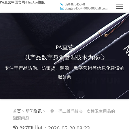
PA直营中国官网-PlayAce旗舰
020-87345678
首
dongyu458@4006400858.com
页
品
牌
防
防
窜
RFID
PA直营
以产品数字身份管理技术为核心
伪
溯
电
专注于产品防伪、防窜货、溯源、数字营销等信息化建设的
源
子
数
服务商
标
字
智
签
营
慧
行
系
首页
>
新闻资讯
>
一物一码二维码解决一次性卫生用品的
销
智
业
关
溯源问题
统
能
应
于
新
发布时间：2026-05-20 08:23