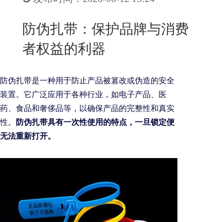
New
用
我
闻
日
防伪扎带：保护品牌与消费
们
资
文
者权益的利器
讯
版
防伪扎带是一种用于防止产品被篡改或伪造的安全
装置。它广泛应用于各种行业，如电子产品、医
药、食品和奢侈品等，以确保产品的完整性和真实
性。
防伪扎带具有一次性使用的特点，一旦锁定便
无法重新打开。