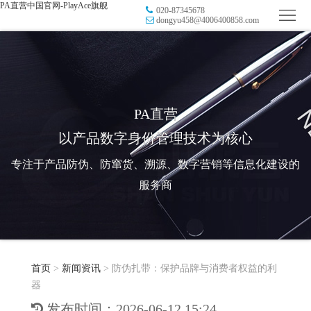
PA直营中国官网-PlayAce旗舰
020-87345678
首
dongyu458@4006400858.com
页
品
牌
防
防
窜
RFID
PA直营
以产品数字身份管理技术为核心
伪
溯
电
专注于产品防伪、防窜货、溯源、数字营销等信息化建设的
源
子
数
服务商
标
字
智
签
营
慧
行
系
首页
>
新闻资讯
>
防伪扎带：保护品牌与消费者权益的利
销
智
业
关
器
统
能
应
于
新
发布时间：2026-06-12 15:24