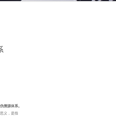
系
伪溯源体系。
思义，是指