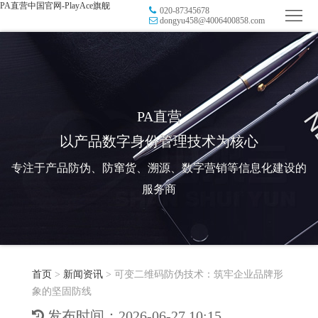
PA直营中国官网-PlayAce旗舰
020-87345678
首
dongyu458@4006400858.com
页
品
牌
防
防
窜
RFID
PA直营
以产品数字身份管理技术为核心
伪
溯
电
专注于产品防伪、防窜货、溯源、数字营销等信息化建设的
源
子
数
服务商
标
字
智
签
营
慧
行
系
首页
>
新闻资讯
>
可变二维码防伪技术：筑牢企业品牌形
销
智
业
关
象的坚固防线
统
能
应
于
新
发布时间：2026-06-27 10:15