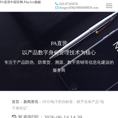
PA直营中国官网-PlayAce旗舰
020-87345678
首
dongyu458@4006400858.com
页
品
牌
防
防
窜
RFID
PA直营
以产品数字身份管理技术为核心
伪
溯
电
专注于产品防伪、防窜货、溯源、数字营销等信息化建设的
源
子
数
服务商
标
字
智
签
营
慧
行
系
首页
>
新闻资讯
>
RFID电子防伪标签：赋予实体产品“电
销
智
业
关
子身份证”
统
能
应
于
新
发布时间：2026-06-14 14:39