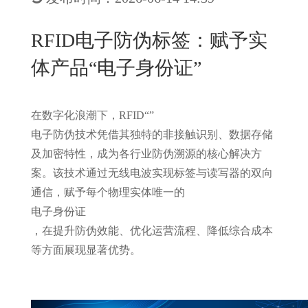
New
用
我
闻
日
RFID电子防伪标签：赋予实
们
资
文
体产品“电子身份证”
讯
版
在数字化浪潮下，
RFID
“
”
电子防伪技术凭借其独特的非接触识别、数据存储
及加密特性，成为各行业防伪溯源的核心解决方
案。该技术通过无线电波实现标签与读写器的双向
通信，赋予每个物理实体唯一的
电子身份证
，在提升防伪效能、优化运营流程、降低综合成本
等方面展现显著优势。