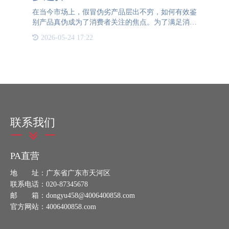
在当今市场上，假冒伪劣产品层出不穷，如何有效鉴
别产品真伪成为了消费者关注的焦点。为了满足消费
者多样化的防伪需 求，企业提供多种防伪验证方式
2026-05-24 17:22
显得尤为重要。 传统的防伪验证方式主要包括防伪
标签、电话查询、
联系我们
PA直营
地 址：广东省广东市天河区
联系电话：020-87345678
邮 箱：dongyu458@4006400858.com
官方网站：4006400858.com