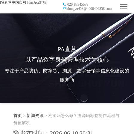
PA直营中国官网-PlayAce旗舰
020-87345678
首
dongyu458@4006400858.com
页
品
牌
防
防
窜
RFID
PA直营
以产品数字身份管理技术为核心
伪
溯
电
专注于产品防伪、防窜货、溯源、数字营销等信息化建设的
源
子
数
服务商
标
字
智
签
营
慧
行
系
首页
>
新闻资讯
>
溯源码怎么做？溯源码标签制作流程与
销
智
业
关
价值解析
统
能
应
于
新
发布时间：2026-06-10 20:31