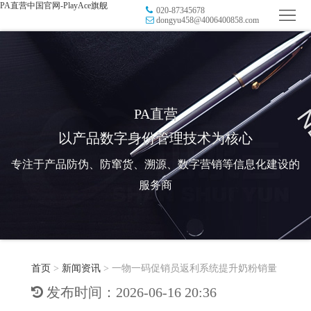
PA直营中国官网-PlayAce旗舰
020-87345678
首
dongyu458@4006400858.com
页
品
牌
防
防
窜
RFID
PA直营
以产品数字身份管理技术为核心
伪
溯
电
专注于产品防伪、防窜货、溯源、数字营销等信息化建设的
源
子
数
服务商
标
字
智
签
营
慧
行
系
首页
>
新闻资讯
>
一物一码促销员返利系统提升奶粉销量
销
智
业
关
发布时间：2026-06-16 20:36
统
能
应
于
新