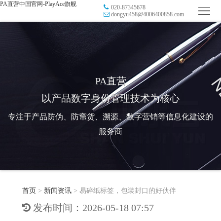
PA直营中国官网-PlayAce旗舰
020-87345678
首
dongyu458@4006400858.com
页
品
牌
防
防
窜
RFID
PA直营
以产品数字身份管理技术为核心
伪
溯
电
专注于产品防伪、防窜货、溯源、数字营销等信息化建设的
源
子
数
服务商
标
字
智
签
营
慧
行
系
首页
>
新闻资讯
>
易碎纸标签，包装封口的好伙伴
销
智
业
关
发布时间：2026-05-18 07:57
统
能
应
于
新