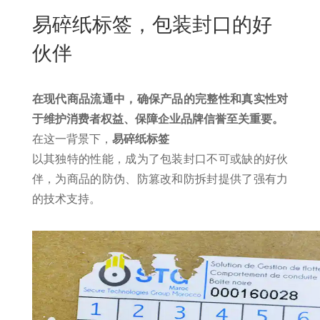
New
易碎纸标签，包装封口的好
用
我
闻
日
伙伴
们
资
文
讯
版
在现代商品流通中，确保产品的完整性和真实性对
于维护消费者权益、保障企业品牌信誉至关重要。
在这一背景下，
易碎纸标签
以其独特的性能，成为了包装封口不可或缺的好伙
伴，为商品的防伪、防篡改和防拆封提供了强有力
的技术支持。