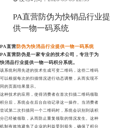
New
用
我
闻
日
PA直营防伪为快销品行业提
们
资
文
供一物一码系统
讯
版
PA直营
防伪为快消品行业提供一物一码系统
PA直营防伪是一家专业的技术公司，专注于为
快消品行业提供一物一码积分系统。
该系统利用先进的技术生成可变二维码，这些二维码
可以根据每次的扫描情况进行动态调整，从而实现不
同的页面结果显示。
这种技术的应用，使得消费者在首次扫描二维码领取
积分后，系统会在后台自动记录这一操作。当消费者
尝试第二次扫描同一个二维码时，系统会识别到该积
分已经被领取，从而防止重复领取的情况发生。这种
机制有效地避免了企业的利益受到损失，确保了积分