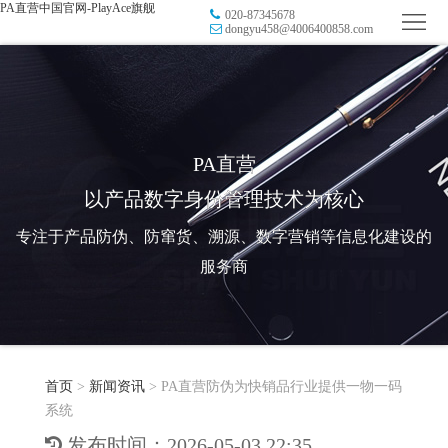
PA直营中国官网-PlayAce旗舰
020-87345678
首
dongyu458@4006400858.com
页
品
牌
防
防
窜
RFID
PA直营
以产品数字身份管理技术为核心
伪
溯
电
专注于产品防伪、防窜货、溯源、数字营销等信息化建设的
源
子
数
服务商
标
字
智
签
营
慧
行
系
首页
>
新闻资讯
>
PA直营防伪为快销品行业提供一物一码
销
智
业
关
系统
统
能
应
于
新
发布时间：2026-05-03 22:35