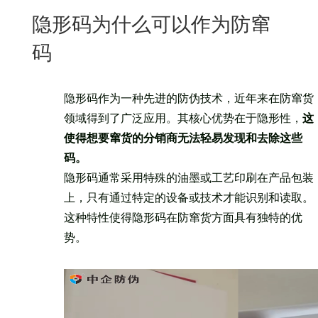
New
隐形码为什么可以作为防窜
用
我
闻
日
码
们
资
文
讯
版
隐形码作为一种先进的防伪技术，近年来在防窜货
领域得到了广泛应用。其核心优势在于隐形性，
这
使得想要窜货的分销商无法轻易发现和去除这些
码。
隐形码通常采用特殊的油墨或工艺印刷在产品包装
上，只有通过特定的设备或技术才能识别和读取。
这种特性使得隐形码在防窜货方面具有独特的优
势。