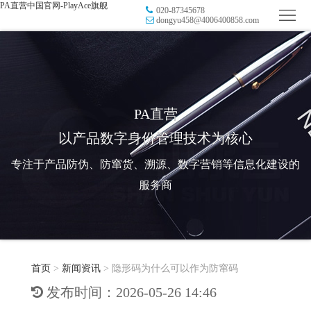
PA直营中国官网-PlayAce旗舰
020-87345678
首
dongyu458@4006400858.com
页
品
牌
防
防
窜
RFID
PA直营
以产品数字身份管理技术为核心
伪
溯
电
专注于产品防伪、防窜货、溯源、数字营销等信息化建设的
源
子
数
服务商
标
字
智
签
营
慧
行
系
首页
>
新闻资讯
>
隐形码为什么可以作为防窜码
销
智
业
关
发布时间：2026-05-26 14:46
统
能
应
于
新