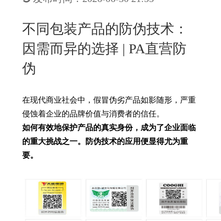
New
用
我
闻
日
不同包装产品的防伪技术：
们
资
文
因需而异的选择 | PA直营防
讯
版
伪
在现代商业社会中，假冒伪劣产品如影随形，严重
侵蚀着企业的品牌价值与消费者的信任。
如何有效地保护产品的真实身份，成为了企业面临
的重大挑战之一。防伪技术的应用便显得尤为重
要。