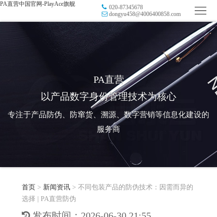
PA直营中国官网-PlayAce旗舰
020-87345678
首
dongyu458@4006400858.com
页
品
牌
防
防
窜
RFID
PA直营
以产品数字身份管理技术为核心
伪
溯
电
专注于产品防伪、防窜货、溯源、数字营销等信息化建设的
源
子
数
服务商
标
字
智
签
营
慧
行
系
首页
>
新闻资讯
>
不同包装产品的防伪技术：因需而异的
销
智
业
关
选择 | PA直营防伪
统
能
应
于
新
发布时间：2026-06-30 21:55