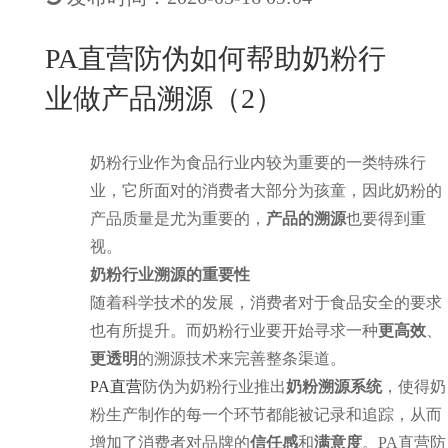
New
用
我
闻
日
PA直营防伪如何帮助奶粉行
们
资
文
业做产品溯源（2）
讯
版
奶粉行业作为食品行业内较为重要的一类特殊行
业，它所面对的消费者大部分为孩童，因此奶粉的
产品质量是尤为重要的，
产品的溯源
也要得到重
视。
奶粉行业溯源的重要性
随着科学技术的发展，消费者对于食品安全的要求
也有所提升。而奶粉行业要开始寻求一种
更高效
、
更透明
的溯源技术来完善整条渠道。
PA直营
防伪为奶粉行业推出
奶粉溯源系统
，使得奶
粉生产制作的每一个环节都能被记录和追踪，从而
增加了消费者对品牌的
信任感
和
满意度
。PA直营防