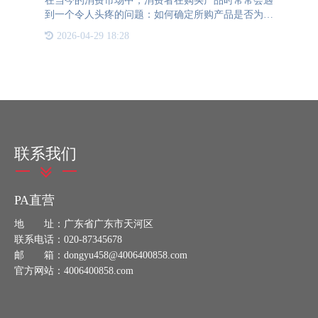
在当今的消费市场中，消费者在购买产品时常常会遇
到一个令人头疼的问题：如何确定所购产品是否为正
品？面对琳琅满目的商品，尤其是那些价格昂贵、品
2026-04-29 18:28
牌价值高的产品，消费者往往需要通过多种途径来验
证其真伪。然而，
联系我们
PA直营
地 址：广东省广东市天河区
联系电话：020-87345678
邮 箱：dongyu458@4006400858.com
官方网站：4006400858.com