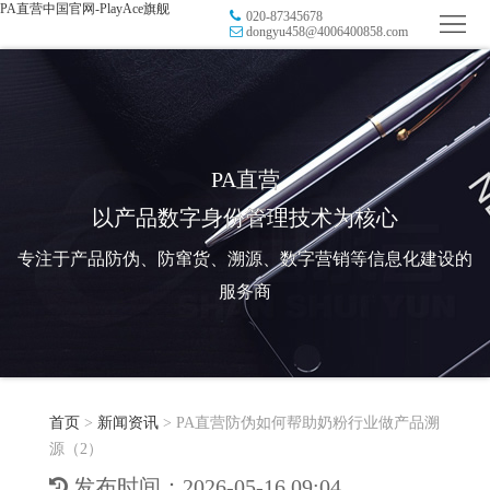
PA直营中国官网-PlayAce旗舰
020-87345678
首
dongyu458@4006400858.com
页
品
牌
防
防
窜
RFID
PA直营
以产品数字身份管理技术为核心
伪
溯
电
专注于产品防伪、防窜货、溯源、数字营销等信息化建设的
源
子
数
服务商
标
字
智
签
营
慧
行
系
首页
>
新闻资讯
>
PA直营防伪如何帮助奶粉行业做产品溯
销
智
业
关
源（2）
统
能
应
于
新
发布时间：2026-05-16 09:04