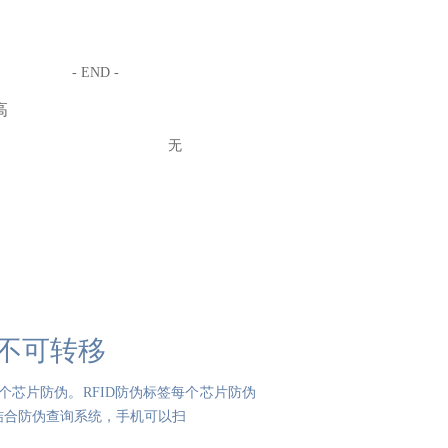
- END -
高
无
伪不可转移
一个芯片防伪。RFID防伪标签每个芯片防伪
结合防伪查询系统，手机可以扫