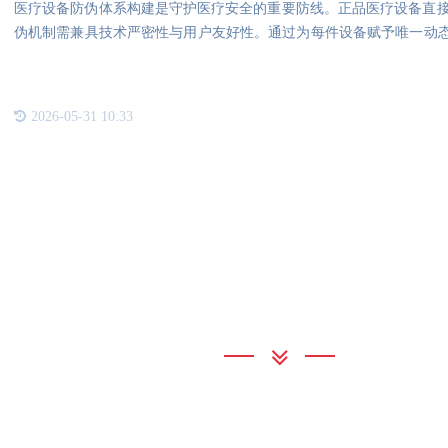
医疗设备防伪体系构建是守护医疗安全的重要防线。正品医疗设备直
伪机制需兼具技术严密性与用户友好性。通过为每件设备赋予唯一动态
周
2026-05-31 10:33
联系我们
PA直营