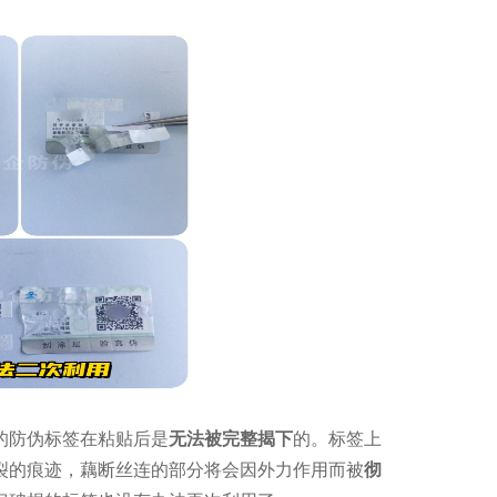
的防伪标签在粘贴后是
无法被完整揭下
的。标签上
裂的痕迹，藕断丝连的部分将会因外力作用而被
彻