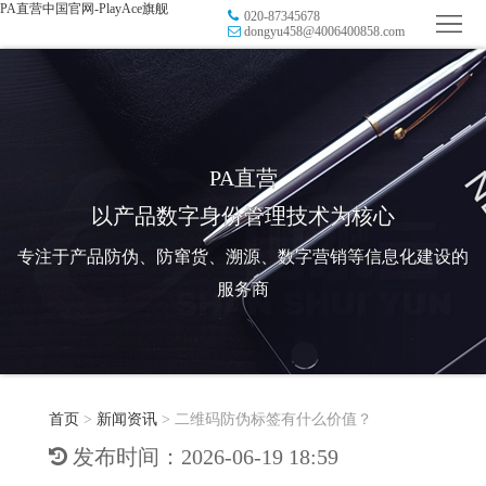
PA直营中国官网-PlayAce旗舰
020-87345678
首
dongyu458@4006400858.com
页
品
牌
防
防
窜
RFID
PA直营
以产品数字身份管理技术为核心
伪
溯
电
专注于产品防伪、防窜货、溯源、数字营销等信息化建设的
源
子
数
服务商
标
字
智
签
营
慧
行
系
首页
>
新闻资讯
>
二维码防伪标签有什么价值？
销
智
业
关
发布时间：2026-06-19 18:59
统
能
应
于
新