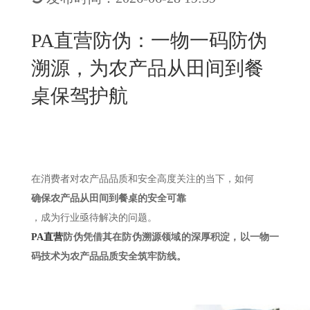
New
用
我
闻
日
PA直营防伪：一物一码防伪
们
资
文
溯源，为农产品从田间到餐
讯
版
桌保驾护航
在消费者对农产品品质和安全高度关注的当下，如何
确保农产品从田间到餐桌的安全可靠
，成为行业亟待解决的问题。
PA直营
防伪凭借其在防伪溯源领域的深厚积淀，以一物一
码技术为农产品品质安全筑牢防线。