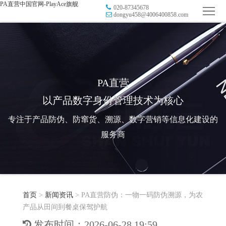
PA直营中国官网-PlayAce旗舰
020-87345678
首
dongyu458@4006400858.com
页
品
牌
防
防
窜
RFID
PA直营
以产品数字身份管理技术为核心
伪
溯
电
专注于产品防伪、防窜货、溯源、数字营销等信息化建设的
源
子
数
服务商
标
字
智
签
营
慧
行
系
首页
>
新闻资讯
>
PA直营防伪：一物一码防伪溯源，为农
销
智
业
关
产品从田间到餐桌保驾护航
统
能
应
于
新
发布时间：2026-06-28 19:59