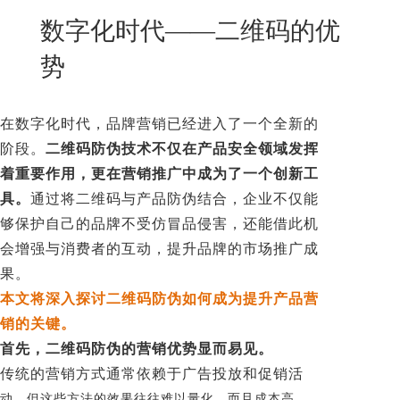
New
数字化时代——二维码的优
用
我
闻
日
势
们
资
文
讯
版
在数字化时代，品牌营销已经进入了一个全新的
阶段。
二维码防伪技术不仅在产品安全领域发挥
着重要作用，更在营销推广中成为了一个创新工
具。
通过将二维码与产品防伪结合，企业不仅能
够保护自己的品牌不受仿冒品侵害，还能借此机
会增强与消费者的互动，提升品牌的市场推广成
果。
本文将深入探讨二维码防伪如何成为提升产品营
销的关键。
首先，二维码防伪的营销优势显而易见。
传统的营销方式通常依赖于广告投放和促销活
动，但这些方法的效果往往难以量化，而且成本高