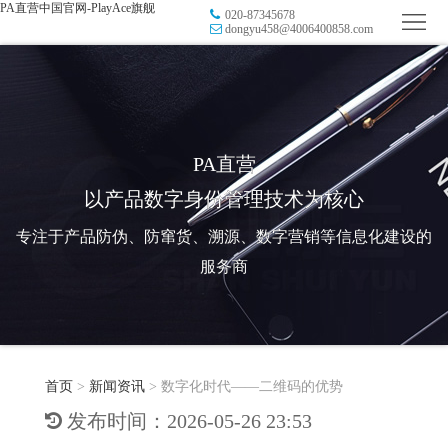
PA直营中国官网-PlayAce旗舰
020-87345678
首
dongyu458@4006400858.com
页
品
牌
防
防
窜
RFID
PA直营
以产品数字身份管理技术为核心
伪
溯
电
专注于产品防伪、防窜货、溯源、数字营销等信息化建设的
源
子
数
服务商
标
字
智
签
营
慧
行
系
首页
>
新闻资讯
>
数字化时代——二维码的优势
销
智
业
关
发布时间：2026-05-26 23:53
统
能
应
于
新