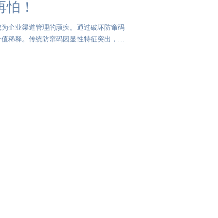
再怕！
成为企业渠道管理的顽疾。通过破坏防窜码
价值稀释。传统防窜码因显性特征突出，常